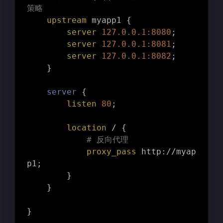
策略
upstream
 myapp1 {
server
127.0.0.1:8080
;
server
127.0.0.1:8081
;
server
127.0.0.1:8082
;
    }
server
 {
listen
80
;
location
 / {
# 反向代理
proxy_pass
 http://myap
p1;
        }
    }
}