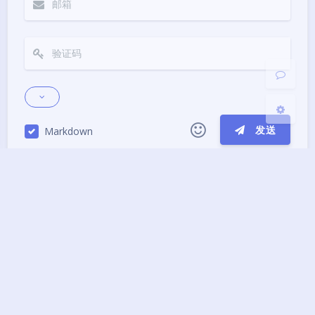
浅阴影
深阴影
关闭
日落
暗化
灰度
发送
Markdown
|´・ω・)ノ
ヾ(≧∇≦*)ゝ
(☆ω☆)
（╯‵□′）╯︵┴─┴
￣﹃￣
(/ω＼)
Copyright © 2018-2025 hafuhafu
∠( ᐛ 」∠)＿
(๑•̀ㅁ•́ฅ)
→_→
网站已运行: 2716 天 18 小时 30 分钟 53 秒
୧(๑•̀⌄•́๑)૭
٩(ˊᗜˋ*)و
(ノ°ο°)ノ
Privacy Policy
(´இ皿இ｀)
⌇●﹏●⌇
(ฅ´ω`ฅ)
Theme
Argon
(╯°A°)╯︵○○○
φ(￣∇￣o)