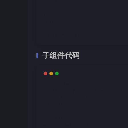
    }
  }
}
</script>
<style></style>
子组件代码
<template>
  <div>子组件:我的value是{{ valu
  <button @click="sendValu
</template>
<script>
export default {