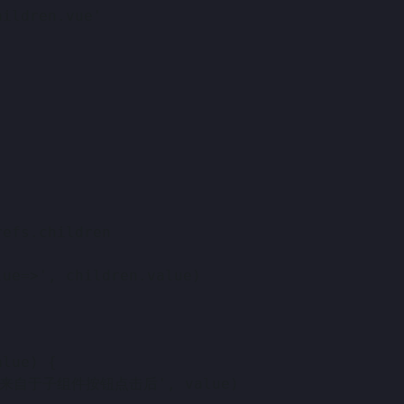
hildren.vue'
.$refs.children
alue=>', children.value)
value) {
件回调,值来自于子组件按钮点击后', value)