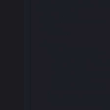
import MyChildren from './MyC
export default {
  name: 'MyParent',
  components: { MyChildren },
  data() {
    return {}
  },
  methods: {
    getValueFromChildren() {
      // 获取子组件的ref引用
      const children = this
      // 获取子组件的值
      console.log('输出子组件v
      // 调用子组件的方法
      children.childrenLog()
    },
    getValueOnChildrenClick(
      console.log('父组