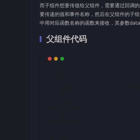
而子组件想要传值给父组件，需要通过回调的
要传递的值和事件名称，然后在父组件的子组
中用对应函数名称的函数来接收，其参数dat
父组件代码
<template>
  <div>
    父组件:<button @click="
    <hr />
    <MyChildren ref="children" @onChildrenClick="getValueOnChildrenClick"></
MyChildren>
  </div>
</template>
<script>